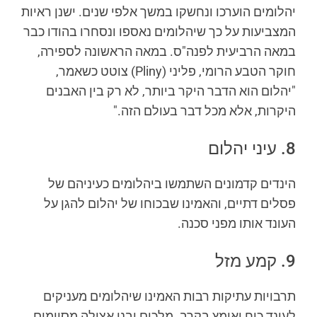
יהלומים הוערכו ונחשקו במשך אלפי שנים. ישנן ראיות
המצביעות על כך שיהלומים נאספו ונסחרו בהודו כבר
במאה הרביעית לפנה"ס. במאה הראשונה לספירה,
חוקר הטבע הרומי, פליני (Pliny) צוטט כשאמר,
"יהלום הוא הדבר היקר ביותר, לא רק בין האבנים
היקרות, אלא מכל דבר בעולם הזה."
8. עיני יהלום
הינדים קדמונים השתמשו ביהלומים כעיניהם של
פסלים דתיים, והאמינו שבכוחו של יהלום להגן על
העונד אותו מפני סכנה.
9. קמע מזל
תרבויות עתיקות רבות האמינו שיהלומים מעניקים
לעונד כוח ואומץ בקרב. מלכים ובני אצולה מסוימים