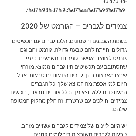
9%d7%9d-
%d7%93%d7%9c%d7%aa%d7%95%d7%9f/
צמידים לגברים – הגורמט של 2020
בשנות השבעים והשמונים, הלכו גברים עם תכשיטים
גדולים. הייתה להם טבעת גדולה, גורמט זהב וגם
גורמט לצוואר. אפשר לומר חד משמעית, כי מי
שהסתובב עם תכשיטים היו גברים ממוצא מזרחי
שבאו מארצות בהן, גברים היו עונדים טבעות. אבל
היום למי אכפת מה המוצא שלך, כל הגברים
המעודכנים ללא יוצא מן הכלל עונדים טבעות, רוכשים
צמידים, הולכים עם שרשרת. זה חלק מהלוק המטופח
שלהם.
יש היום ליינים של צמידים לגברים עשויים מזהב,
טבעות לגברים משובצות ביהלומים קטנים.