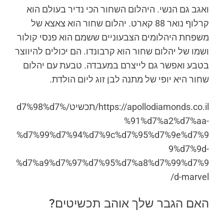
ואגב גם הנשי. היהלום השחור הכי נדיר בעולם הוא
קרלוף נואר 88 קארט. יהלום שחור הוא צאצא של
משפחת היהלומים הצבעוניים ששמם הוא פנסי קולור
ושמו של יהלום שחור הוא קרבונדו. הם יכולים להיווצר
בטבע ואפשר גם לייצרם במעבדה. טבעת עם יהלום
שחור היא יופי של מתנה לבן זוג ליום הולדת.
https://apollodiamonds.co.il/תכשיט/%d7%98%d7
%91%d7%a2%d7%aa-
%d7%99%d7%94%d7%9c%d7%95%d7%9e%d7%9
9%d7%9d-
%d7%a9%d7%97%d7%95%d7%a8%d7%99%d7%9
d-marvel/
האם הגבר שלך אוהב תכשיטים?