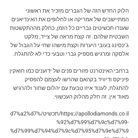
הלוק החדש הזה של הגברים מזכיר את ראשוני
המתיישבים של אמריקה או לחלופים את האינדיאנים
שענדו תכשיטים גבריים כל הזמן, כחלק מההתקשטות
השבטית שלהם. זה קצת מראה של צייד, מלקט
ג'ינסינג בעובי היערות וקצת מישהו שחי על הגבול של
אלסקה ומרגיש מספיק גברי וטבעי כדי לא להתגלח.
ברחבי האינטרנט פזורים פנים של ידוענים כמו חואקין
פיניקס ודיוויד בקהאם שהרשו לעצמם להפסיק
להתגלח, לענוד איזו טבעת עם יהלום שחור ולהרגיש
מאוד אין. זה חלק מהלוק העכשווי.
https://apollodiamonds.co.il/תכשיט/%d7%a2%d7
%92%d7%99%d7%9c%d7%99-
%d7%99%d7%94%d7%9c%d7%95%d7%9e%d7%9