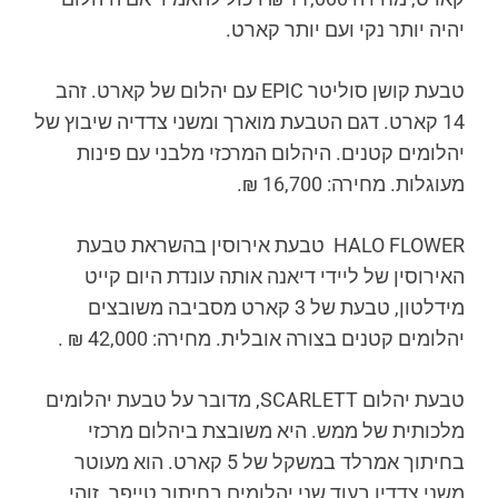
יהיה יותר נקי ועם יותר קארט.
טבעת קושן סוליטר EPIC עם יהלום של קארט. זהב
14 קארט. דגם הטבעת מוארך ומשני צדדיה שיבוץ של
יהלומים קטנים. היהלום המרכזי מלבני עם פינות
מעוגלות. מחירה: 16,700 ₪.
HALO FLOWER טבעת אירוסין בהשראת טבעת
האירוסין של ליידי דיאנה אותה עונדת היום קייט
מידלטון, טבעת של 3 קארט מסביבה משובצים
יהלומים קטנים בצורה אובלית. מחירה: 42,000 ₪ .
טבעת יהלום SCARLETT, מדובר על טבעת יהלומים
מלכותית של ממש. היא משובצת ביהלום מרכזי
בחיתוך אמרלד במשקל של 5 קארט. הוא מעוטר
משני צדדיו בעוד שני יהלומים בחיתוך טייפר. זוהי