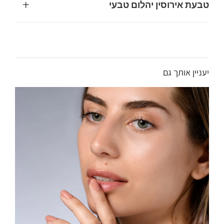
+
טבעת אירוסין יהלום טבעי
בבחירת טבעת אירוסין עם יהלום טבעי, חשוב להתמקד
בארבעת הקריטריונים המרכזיים: משקל הקראט, הניקיון,
הצבע והחיתוך. חיתוך היהלום הוא המשפיע ביותר על הברק
והניצוץ, ולכן מומלץ לבחור בדרגת חיתוך גבוהה. כמו כן, צבע
יעניין אותך גם
היהלום יכול להשפיע על המראה הכללי, במיוחד בשילוב עם
זהב לבן. באפולו תכשיטי יהלומים, אנו ממליצים לעיין
במאמר הפנימי שלנו
צורת יהלום מומלצת לטבעת אירוסין
זהב לבן
לקבלת מידע מפורט על צורת היהלום המומלצת
לטבעת אירוסין בזהב לבן. התאמת היהלום לסגנון האישי של
המקבל/ת היא קריטית, ויש לקחת בחשבון גם את איכות
המתכת ואת עיצוב הטבעת.